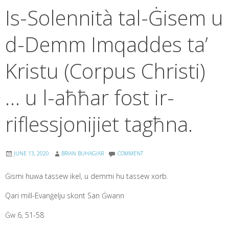
Is-Solennità tal-Ġisem u
d-Demm Imqaddes ta’
Kristu (Corpus Christi)
… u l-aħħar fost ir-
riflessjonijiet tagħna.
JUNE 13, 2020
BRIAN BUHAGIAR
COMMENT
Ġismi huwa tassew ikel, u demmi hu tassew xorb.
Qari mill-Evanġelju skont San Ġwann
Ġw 6, 51-58