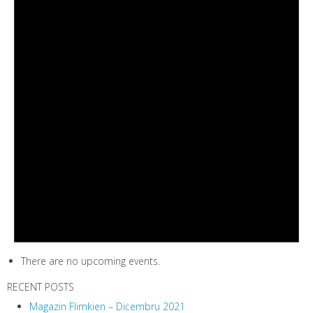
There are no upcoming events.
RECENT POSTS
Magazin Flimkien – Diċembru 2021