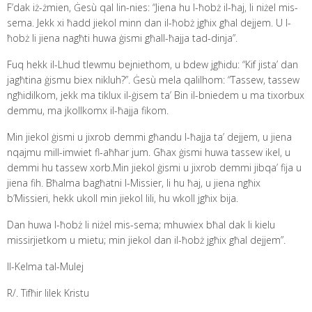
F’dak iż-żmien, Ġesù qal lin-nies: “Jiena hu l-ħobż il-ħaj, li niżel mis-
sema. Jekk xi ħadd jiekol minn dan il-ħobż jgħix għal dejjem. U l-
ħobż li jiena nagħti huwa ġismi għall-ħajja tad-dinja”.
Fuq hekk il-Lhud tlewmu bejniethom, u bdew jgħidu: “Kif jista’ dan
jagħtina ġismu biex nikluh?”. Ġesù mela qalilhom: “Tassew, tassew
ngħidilkom, jekk ma tiklux il-ġisem ta’ Bin il-bniedem u ma tixorbux
demmu, ma jkollkomx il-ħajja fikom.
Min jiekol ġismi u jixrob demmi għandu l-ħajja ta’ dejjem, u jiena
nqajmu mill-imwiet fl-aħħar jum. Għax ġismi huwa tassew ikel, u
demmi hu tassew xorb.Min jiekol ġismi u jixrob demmi jibqa’ fija u
jiena fih. Bħalma bagħatni l-Missier, li hu ħaj, u jiena ngħix
b’Missieri, hekk ukoll min jiekol lili, hu wkoll jgħix bija.
Dan huwa l-ħobż li niżel mis-sema; mhuwiex bħal dak li kielu
missirjietkom u mietu; min jiekol dan il-ħobż jgħix għal dejjem”.
Il-Kelma tal-Mulej
R/. Tifħir lilek Kristu