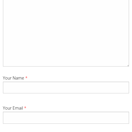
Your Name
*
Your Email
*