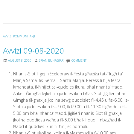
AVVIZI KOMMUNITARJI
Avviżi 09-08-2020
AUGUST 8, 2020
BRIAN BUHAGIAR
COMMENT
Nhar is-Sibt li ġej niċċelebraw il-Festa għażiża tat-Tlugħ ta’
Marija Ssma. fis-Sema – Santa Marija. Peress li hija festa
kmandata, il-ħinijiet tal-quddies ikunu bħal nhar ta’ Ħadd.
Anke l-Ġimgħa lejliet, il-quddies ikun bħas-Sibt. Jiġifieri nhar il-
Ġimgħa fil-għaxija jkollna żewġ quddisiet fil-4.45 u fis-6.00. Is-
Sibt il-quddies ikun fis-7.00, fid-9.00 u fil-11.30 filgħodu u fil-
5.00 pm bħal nhar ta’ Ħadd. Jiġifieri nhar is-Sibt fil-għaxija
jkollna quddiesa waħda fil-5.00 bħall-Ħdud. Imbagħad il-
Ħadd il-quddies ikun fil-ħinijiet normali.
Nhar is-Sibt ukoll se jkollna il-Magħmudija fl-10.00 am.