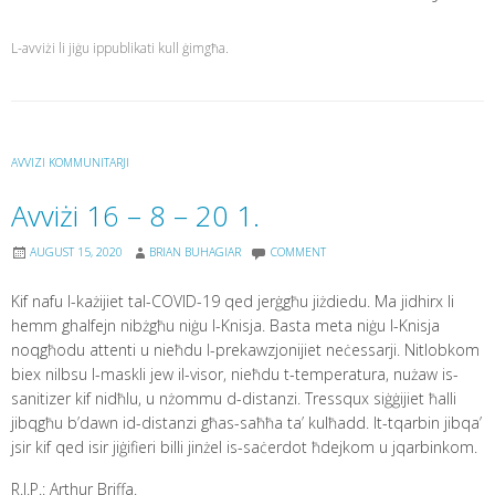
L-avviżi li jiġu ippublikati kull ġimgħa.
AVVIZI KOMMUNITARJI
Avviżi 16 – 8 – 20 1.
AUGUST 15, 2020
BRIAN BUHAGIAR
COMMENT
Kif nafu l-każijiet tal-COVID-19 qed jerġgħu jiżdiedu. Ma jidhirx li
hemm ghalfejn nibżgħu niġu l-Knisja. Basta meta niġu l-Knisja
noqgħodu attenti u nieħdu l-prekawzjonijiet neċessarji. Nitlobkom
biex nilbsu l-maskli jew il-visor, nieħdu t-temperatura, nużaw is-
sanitizer kif nidħlu, u nżommu d-distanzi. Tressqux siġġijiet ħalli
jibqgħu b’dawn id-distanzi għas-saħħa ta’ kulħadd. It-tqarbin jibqa’
jsir kif qed isir jiġifieri billi jinżel is-saċerdot ħdejkom u jqarbinkom.
R.I.P.: Arthur Briffa.