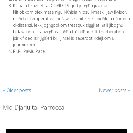
Kif nafu l-każijiet tal-COVID-19 qed jerġgħu jiżdiedu.
Nitlobkom biex meta niġu l-Knisja nilbsu l-maskli jew il-visor,
nieħdu t-temperatura, nużaw is-sanitizer kif nidħlu u nżommu
d-distanzi. Jekk jogħġobkom tressqux siġġijiet ħalli jibqgħu
b’dawn id-distanzi għas-saħħa ta’ kulħadd. It-tqarbin jibqa’
jsir kif qed isir jiġifieri billi jinżel is-saċerdot ħdejkom u
jqarbinkom.
R.I.P.: Pawlu Pace.
P
«
Older posts
Newer posts
»
o
s
Mid-Djarju tal-Parroċċa
t
N
a